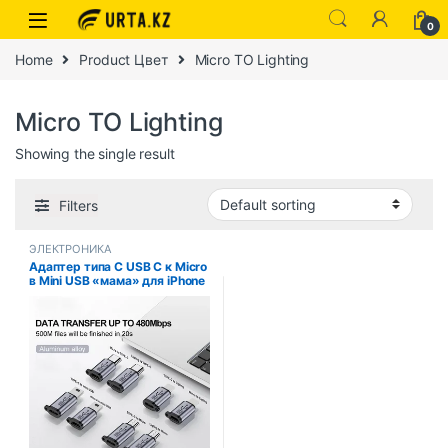
0
Home
Product Цвет
Micro TO Lighting
Micro TO Lighting
Showing the single result
Filters
ЭЛЕКТРОНИКА
Адаптер типа C USB C к Micro
в Mini USB «мама» для iPhone
14 13 Xiaomi Samsung
Адаптер для зарядного
устройства Lightning «папа»