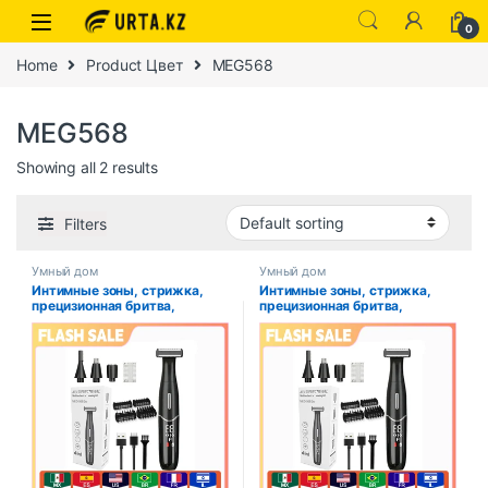
0
Home
Product Цвет
MEG568
MEG568
Showing all 2 results
Filters
Умный дом
Умный дом
Интимные зоны, стрижка,
Интимные зоны, стрижка,
прецизионная бритва,
прецизионная бритва,
мужская линия бикини,
мужская линия бикини,
чувствительная бритва,
чувствительная бритва,
шарики, яйца, лобковые
шарики, яйца, лобковые
волосы, триммер для бритья,
волосы, триммер для бритья,
машинка для стрижки
машинка для стрижки
бороды
бороды