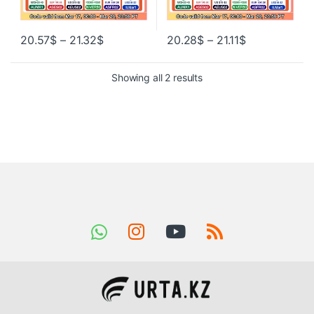
20.57
$
–
21.32
$
20.28
$
–
21.11
$
Showing all 2 results