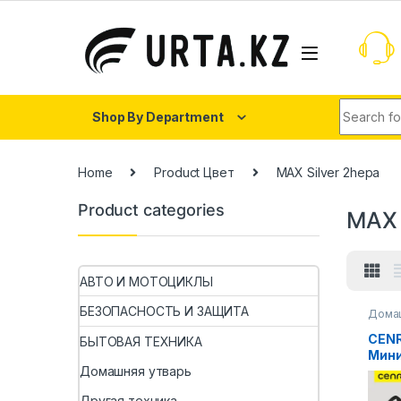
Shop By Department
Home
Product Цвет
MAX Silver 2hepa
Product categories
MAX 
АВТО И МОТОЦИКЛЫ
БЕЗОПАСНОСТЬ И ЗАЩИТА
Домаш
CENR
БЫТОВАЯ ТЕХНИКА
Мин
пыл
Домашняя утварь
Бесп
Другая техника