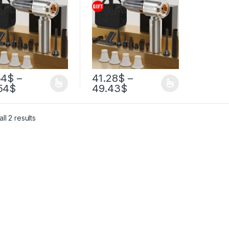
ный
мощный
роводной
беспроводной
омобильный
автомобильный
сос Ручной
пылесос Ручной
ативный пылесос
портативный пылесос
ящая машина
Чистящая машина
54
$
–
41.28
$
–
54
$
49.43
$
ll 2 results