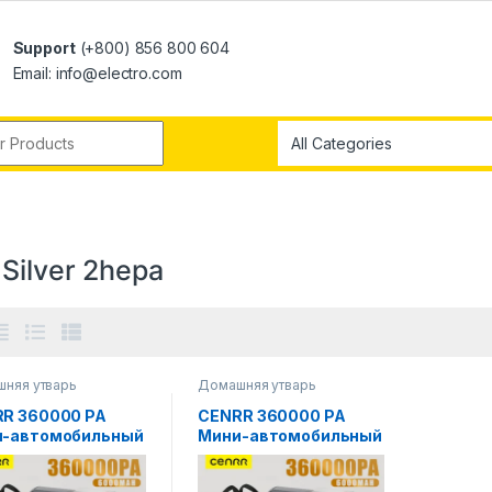
Support
(+800) 856 800 604
Email: info@electro.com
Silver 2hepa
няя утварь
Домашняя утварь
R 360000 PA
CENRR 360000 PA
и-автомобильный
Мини-автомобильный
есос
пылесос
роводной
Беспроводной