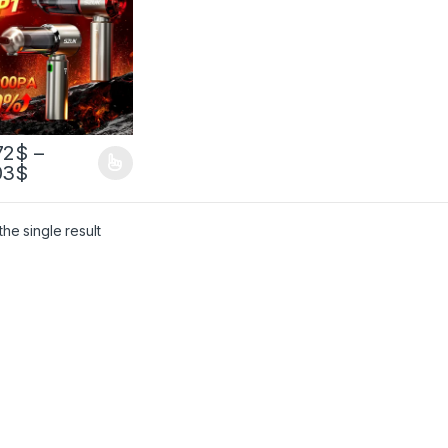
на для очистки,
роводная
ативная ручная
уходувка,
вая техника
72
$
–
03
$
he single result