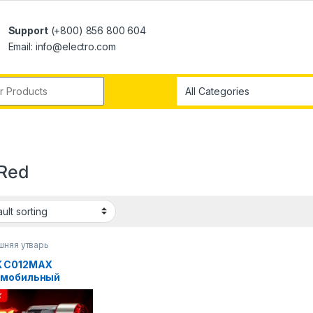
Support
(+800) 856 800 604
Email: info@electro.com
Red
няя утварь
K C012MAX
омобильный
сос с сильным
ыванием, мини-