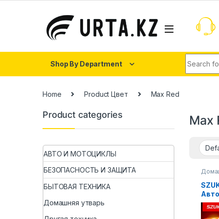
Shop By Department
Home
Product Цвет
Max Red
Product categories
Max 
АВТО И МОТОЦИКЛЫ
БЕЗОПАСНОСТЬ И ЗАЩИТА
Домаш
SZU
БЫТОВАЯ ТЕХНИКА
Авт
пыле
Домашняя утварь
всас
Другая техника