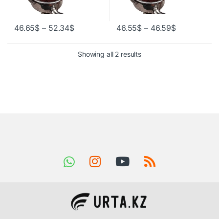
46.65
$
–
52.34
$
46.55
$
–
46.59
$
Showing all 2 results