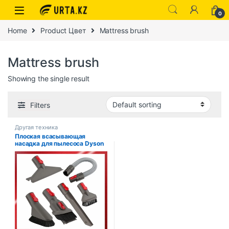
0
Home
Product Цвет
Mattress brush
Mattress brush
Showing the single result
Filters
Другая техника
Плоская всасывающая
насадка для пылесоса Dyson
V7 V8 V10 V11 V12 V15,
насадка для матраса,
круглая щетка, мягкие
детали щетки