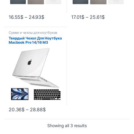
16.55
$
–
24.93
$
17.01
$
–
25.61
$
Сумки и чехлы для ноутбуков
Твердый Чехол Для Ноутбука
Macbook Pro 14/16 M3
A2991/2981/2992 2023 И M2
Air 15, Унисекс
20.36
$
–
28.88
$
Showing all 3 results