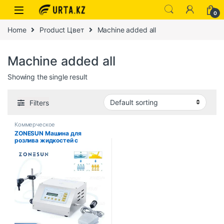
0
Home
Product Цвет
Machine added all
Machine added all
Showing the single result
Filters
Коммерческое
ZONESUN Машина для
розлива жидкостей с
цифровым управлением 5-
3500 мл GFK160 Напиток
Косметика Напиток Парфюм
Сок Молоко Наполнитель для
маленьких бутылочек