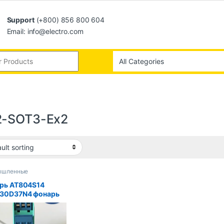
Support
(+800) 856 800 604
Email: info@electro.com
-SOT3-Ex2
ышленные
ютеры
рь AT804S14
30D37N4 фонарь