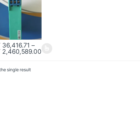
T
36,416.71
–
T
2,460,589.00
he single result