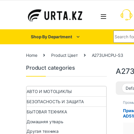
Shop By Department
Home
Product Цвет
A273UHCPU-S3
Product categories
A27
АВТО И МОТОЦИКЛЫ
БЕЗОПАСНОСТЬ И ЗАЩИТА
Пром
компь
Прим
БЫТОВАЯ ТЕХНИКА
AD51
A273
Домашняя утварь
A221
Другая техника
A172