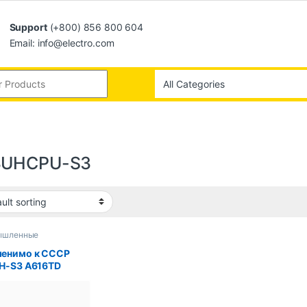
Support
(+800) 856 800 604
Email: info@electro.com
3UHCPU-S3
ышленные
ютеры
енимо к СССР
H-S3 A616TD
UHCPU-S3
AM-20
SHCPUN