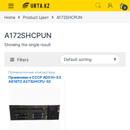
0
Home
Product Цвет
A172SHCPUN
A172SHCPUN
Showing the single result
Filters
Промышленные компьютеры
Применимо к СССР AD51H-S3
A616TD A273UHCPU-S3
A221AM-20 A172SHCPUN