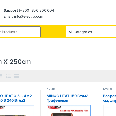
Support
(+800) 856 800 604
Email: info@electro.com
 X 250cm
Кухня
Кухня
O HEAT 0,5 ~ 4 м2
MINCO HEAT 150 Вт/м2
Все ра
0 В 240 Вт/м2
Графеновая
см, ши
акрасная
нагревательная пленка
подогр
еновая
PTC Инфракрасный
инфра
евательная пленка
AC200 ~ 240 В около
подогр