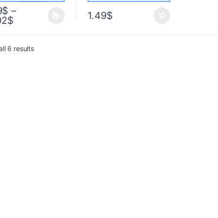
9
$
–
1.49
$
02
$
ll 6 results