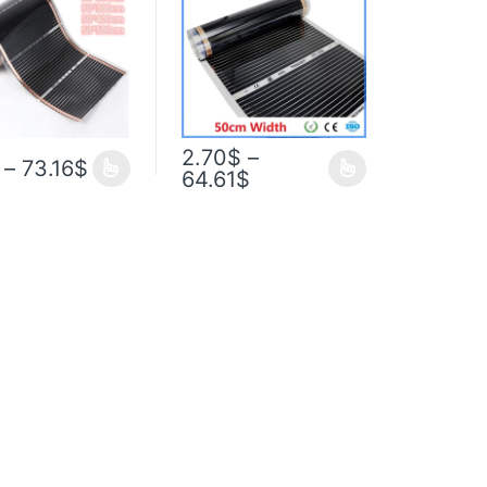
атель из
подогрева пола,
дной пленки,
энергосберегающая
ический
ревающий коврик
а, 220 Вт
2.70
$
–
–
73.16
$
64.61
$