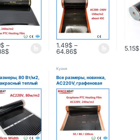
 электрический
45C Теплый напольный
нагрев
ый напольный
нагревательный коврик
углеро
к, сделано в
электр
е
подог
для пол
9
$
–
1.49
$
–
5.15
$
38
$
64.86
$
Кухня
размеры, 80 Вт/м2,
Все размеры, новинка,
акрасный теплый
AC220V, графеновая
ик переменного
нагревательная пленка
 220 В, ширина 50
PTC, инфракрасная
ленка для
электрическая система
грева пола,
подогрева теплого
госберегающая
пола, 240 Вт/м2,
углеродная фольга