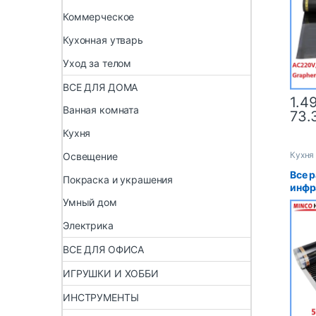
PTC,
Коммерческое
тепл
коври
Кухонная утварь
Коре
Уход за телом
ВСЕ ДЛЯ ДОМА
1.4
Ванная комната
73.
Кухня
Кухня
Освещение
Все 
Покраска и украшения
инфр
ковр
Умный дом
тока
см, п
Электрика
подо
ВСЕ ДЛЯ ОФИСА
энер
ИГРУШКИ И ХОББИ
ИНСТРУМЕНТЫ