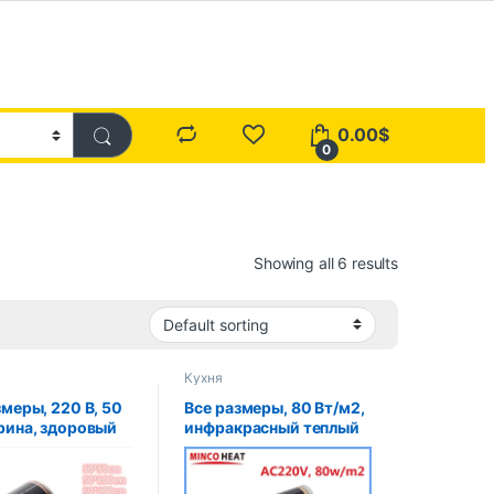
0.00
$
0
Showing all 6 results
Кухня
змеры, 220 В, 50
Все размеры, 80 Вт/м2,
рина, здоровый
инфракрасный теплый
ев пола,
коврик переменного
красный
тока 220 В, ширина 50
ев пола,
см, пленка для