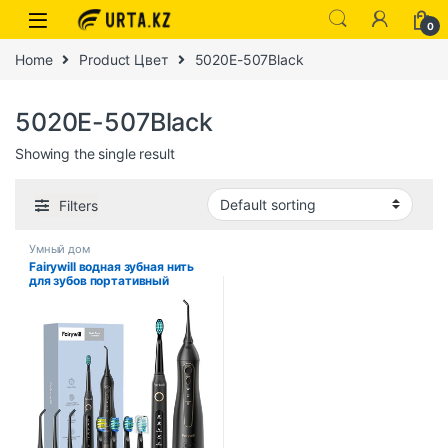
0
Home
Product Цвет
5020E-507Black
5020E-507Black
Showing the single result
Filters
Умный дом
Fairywill водная зубная нить
для зубов портативный
беспроводной USB ирригатор
для полости рта очиститель
IPX7 водонепроницаемый
набор электрических зубных
щеток для дома