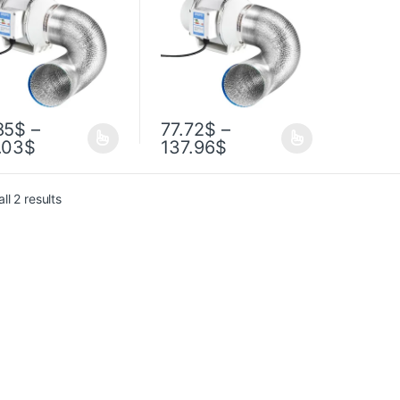
ухни, туалета,
для кухни, туалета,
тка воздуха,
очистка воздуха,
илятор с
вентилятор с
ональным потоком
диагональным потоком
85
$
–
77.72
$
–
.03
$
137.96
$
ll 2 results