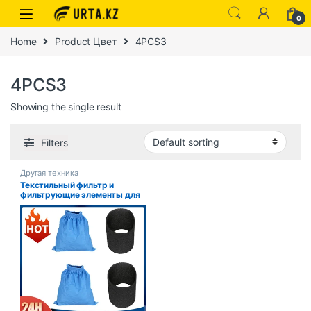
0
Home
Product Цвет
4PCS3
4PCS3
Showing the single result
Filters
Другая техника
Текстильный фильтр и
фильтрующие элементы для
пылесоса Karcher MV1 WD1
WD2 WD3 NT