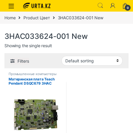
0
Home
Product Цвет
3HAC033624-001 New
3HAC033624-001 New
Showing the single result
Filters
Промышленные компьютеры
Материнская плата Teach
Pendant DSQC679 3HAC
033624 -001