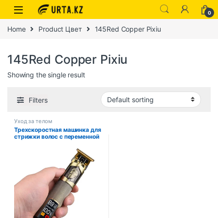
0
Home
Product Цвет
145Red Copper Pixiu
145Red Copper Pixiu
Showing the single result
Filters
Уход за телом
Трехскоростная машинка для
стрижки волос с переменной
передачей T9, бритье,
стрижка волос,
электробритва, подарок
бойфренду, парикмахерские
машинки для стрижки волос