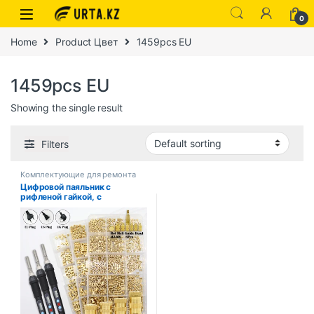
0
Home
Product Цвет
1459pcs EU
1459pcs EU
Showing the single result
Filters
Комплектующие для ремонта
ноутбуков
Цифровой паяльник с
рифленой гайкой, с
регулировкой температуры