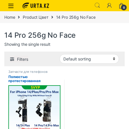
0
Home
Product Цвет
14 Pro 256g No Face
14 Pro 256g No Face
Showing the single result
Filters
Запчасти для телефонов
Полностью
протестированная
аутентичная материнская
плата для iPhone 14 Pro Max,
разблокированная
материнская плата с
лицевым идентификатором,
очищенная iCloud Physics
SIM-версия