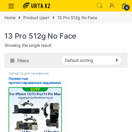
0
Home
Product Цвет
13 Pro 512g No Face
13 Pro 512g No Face
Showing the single result
Filters
Запчасти для телефонов
Полностью
протестированная подлинная
материнская плата для
iPhone 13 Pro Max, 128 г/256
г, разблокированная
материнская плата с
лицевым идентификатором,
очищенная iCloud, быстрая
доставка