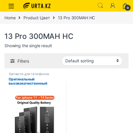
0
Home
Product Цвет
13 Pro 300MAH HC
13 Pro 300MAH HC
Showing the single result
Filters
Запчасти для телефонов
Оригинальный
высококачественный
аккумулятор Xilecaly для
iPhone SE 5 6 6S 5S 7 8 Plus X
Xs Max XR 11 Pro мобильный
телефон с бесплатными
наклейками для
инструментов