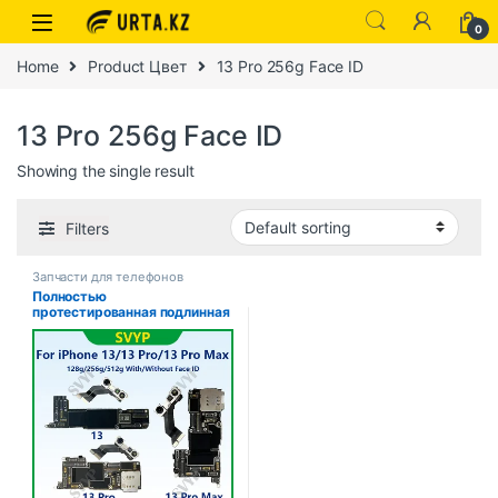
0
Home
Product Цвет
13 Pro 256g Face ID
13 Pro 256g Face ID
Showing the single result
Filters
Запчасти для телефонов
Полностью
протестированная подлинная
материнская плата для
iPhone 13 Pro Max, 128 г/256
г, разблокированная
материнская плата с
лицевым идентификатором,
очищенная iCloud, быстрая
доставка