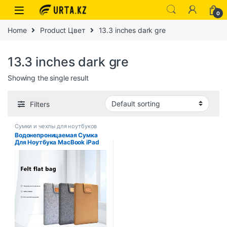
0
Home
Product Цвет
13.3 inches dark gre
13.3 inches dark gre
Showing the single result
Filters
Сумки и чехлы для ноутбуков
Водонепроницаемая Сумка
Для Ноутбука MacBook iPad
Pro11 С Диагональю 11–16
Дюймов, Тонкий Фетровый
Чехол Для Планшета, Унисекс