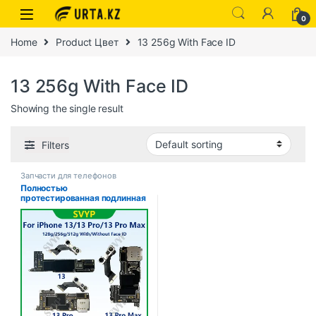
0
Home
Product Цвет
13 256g With Face ID
13 256g With Face ID
Showing the single result
Filters
Запчасти для телефонов
Полностью
протестированная подлинная
материнская плата для
iPhone 13 Pro Max, 128 г/256
г, разблокированная
материнская плата с
лицевым идентификатором,
очищенная iCloud, быстрая
доставка