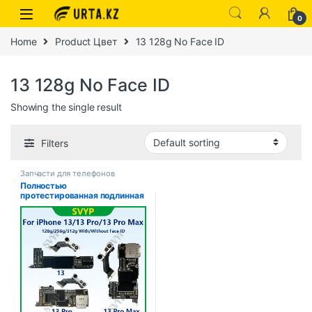
0
Home
Product Цвет
13 128g No Face ID
13 128g No Face ID
Showing the single result
Filters
Запчасти для телефонов
Полностью
протестированная подлинная
материнская плата для
iPhone 13 Pro Max, 128 г/256
г, разблокированная
материнская плата с
лицевым идентификатором,
очищенная iCloud, быстрая
доставка