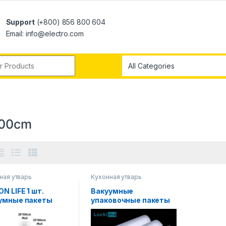
Support
(+800) 856 800 604
Email: info@electro.com
500cm
ная утварь
Кухонная утварь
N LIFE 1 шт.
Вакуумные
умные пакеты
упаковочные пакеты
пищевых
для хранения
уктов,
пищевых продуктов