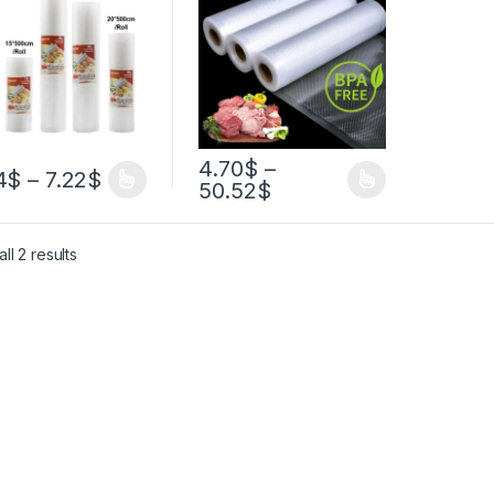
умный
для вакуумного
овщик, длинные
упаковщика, мяса,
ты для хранения
фруктов, овощей,
уктов питания
сумка для
вакуумного
приготовления пищи
овщика
Sous Vide,
12/15/20/25/28 см, 500
см/рулон
4.70
$
–
4
$
–
7.22
$
50.52
$
ll 2 results