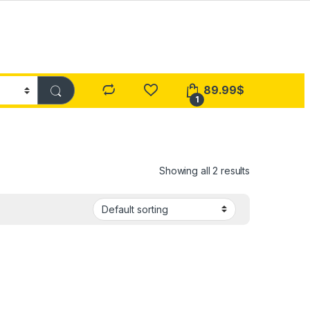
89.99
$
1
Showing all 2 results