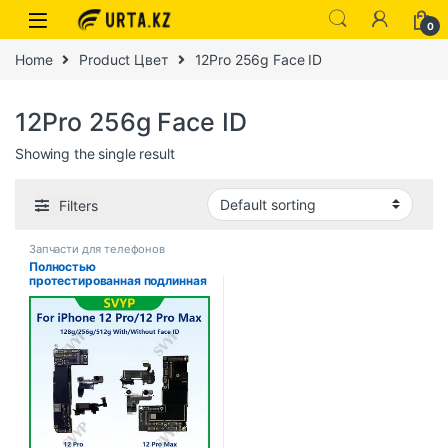
0
Home
Product Цвет
12Pro 256g Face ID
12Pro 256g Face ID
Showing the single result
Filters
Запчасти для телефонов
Полностью
протестированная подлинная
материнская плата для
iPhone 12 Pro Max, 128 г/256
г, разблокированная
материнская плата с
лицевым идентификатором,
очищенная iCloud, быстрая
доставка