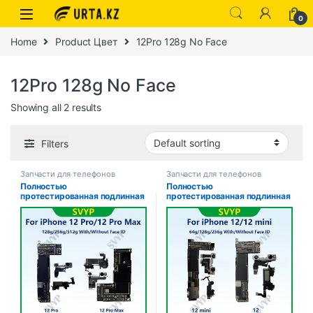
0
Home
Product Цвет
12Pro 128g No Face
12Pro 128g No Face
Showing all 2 results
Filters
Запчасти для телефонов
Запчасти для телефонов
Полностью
Полностью
протестированная подлинная
протестированная подлинная
материнская плата для
материнская плата для
iPhone 12 Pro Max, 128 г/256
iPhone 12, 64 г/128 г/256 г,
г, разблокированная
разблокированная
материнская плата с
материнская плата с
лицевым идентификатором,
лицевым идентификатором,
очищенная iCloud, быстрая
обновление поддержки iCloud
доставка