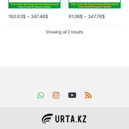
180.83
$
–
347.46
$
91.08
$
–
347.76
$
Showing all 2 results