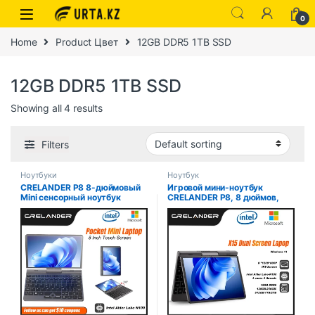
0
Home
Product Цвет
12GB DDR5 1TB SSD
12GB DDR5 1TB SSD
Showing all 4 results
Filters
Ноутбуки
Ноутбук
CRELANDER P8 8-дюймовый
Игровой мини-ноутбук
Mini сенсорный ноутбук
CRELANDER P8, 8 дюймов,
вращающийся на 360
сенсорный экран, Intel Alder
градусов Intel Alder N100 12
Lake N100, 12 ГБ DDR5,
Гб WiFi6 ноутбук планшетный
Windows 11, Wi-Fi, 6
ПК портативные ноутбуки
маленьких карманных
ноутбуков