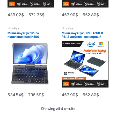
439.02
$
–
572.36
$
453.90
$
–
652.80
$
Ноутбук
Ноутбук
Мини-ноутбук 12-го
Мини-ноутбук CRELANDER
поколения Intel N100
P8, 8 дюймов, сенсорный
четырехъядерный 8-
экран, Intel Lake N100, 12 ГБ
дюймовый сенсорный экран
DDR5 Wi-Fi, 6 дюймов, 2 в 1,
Type-C зарядный порт для
ноутбук, планшетный ПК,
офиса и развлечений
карманный ноутбук
портативный
534.54
$
–
796.59
$
453.90
$
–
652.80
$
Showing all 4 results