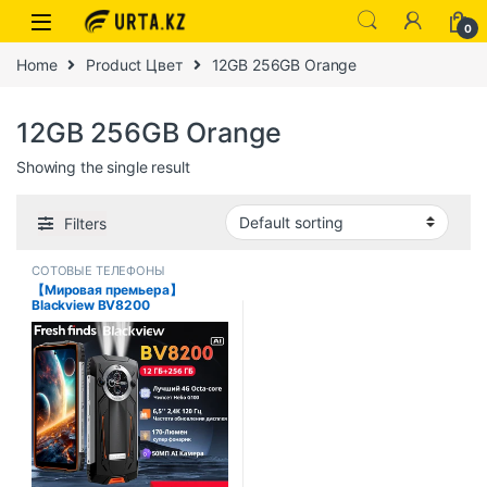
0
Home
Product Цвет
12GB 256GB Orange
12GB 256GB Orange
Showing the single result
Filters
СОТОВЫЕ ТЕЛЕФОНЫ
【Мировая премьера】
Blackview BV8200
Защищенный телефон 6,5″
2,4K 120 Гц Дисплей Helio
G100 NFC12 ГБ 256 ГБ 45 Вт
Зарядное устройство Android
14 Мобильный телефон