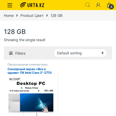
0
Home
Product Цвет
128 GB
128 GB
Showing the single result
Filters
Персональные компьютеры
Сенсорный экран «Все в
одном» ПК Intel Core i7-3770
24-дюймовый моноблок ПК
ОЗУ 8/16 ГБ игровой ПК
полный комплект «Все в
одном» настольный
компьютер