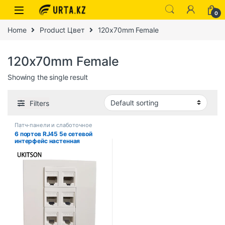
0
Home
Product Цвет
120x70mm Female
120x70mm Female
Showing the single result
Filters
Патч-панели и слаботочное
оборудование
6 портов RJ45 5e сетевой
интерфейс настенная
розетка Интернет для
компьютера ноутбука