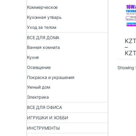
проц
Коммерческое
граф
проц
Кухонная утварь
виде
терм
Уход за телом
мате
ВСЕ ДЛЯ ДОМА
KZ
–
Ванная комната
KZ
Кухня
Освещение
Showing t
Покраска и украшения
Умный дом
Электрика
ВСЕ ДЛЯ ОФИСА
ИГРУШКИ И ХОББИ
ИНСТРУМЕНТЫ