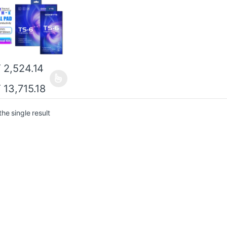
ессора/
ического
ессора,
окарты,
опрокладка для
ринской платы
T
2,524.14
T
13,715.18
he single result