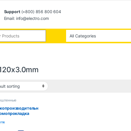
Support
(+800) 856 800 604
Email: info@electro.com
120x3.0mm
ышленные
ютеры
копроизводительн
ермопрокладка
te 14,8 Вт/мк,
опроводная
опрокладка для