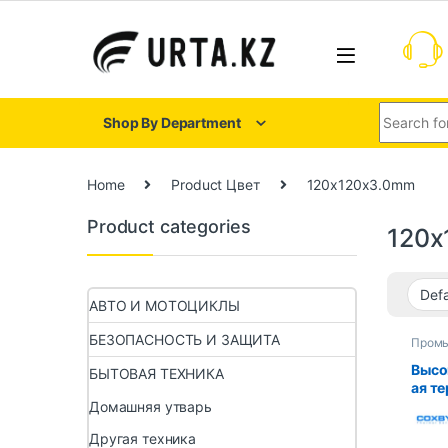
Shop By Department
Home
Product Цвет
120x120x3.0mm
Product categories
120x
АВТО И МОТОЦИКЛЫ
БЕЗОПАСНОСТЬ И ЗАЩИТА
Пром
компь
Высо
БЫТОВАЯ ТЕХНИКА
ая т
Coxby
Домашняя утварь
тепл
Другая техника
терм