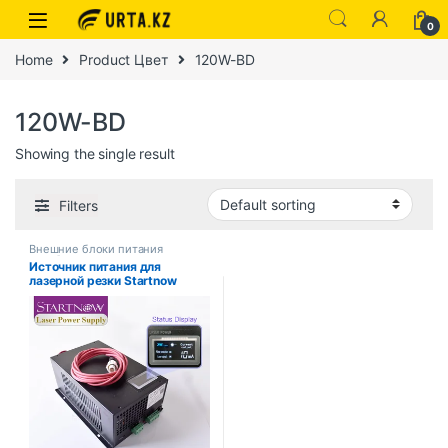
0
Home
Product Цвет
120W-BD
120W-BD
Showing the single result
Filters
Внешние блоки питания
ноутбуков
Источник питания для
лазерной резки Startnow
100W-BD CO2, 120 Вт, блок
питания 110 В, MYJG-100 в,
220 В