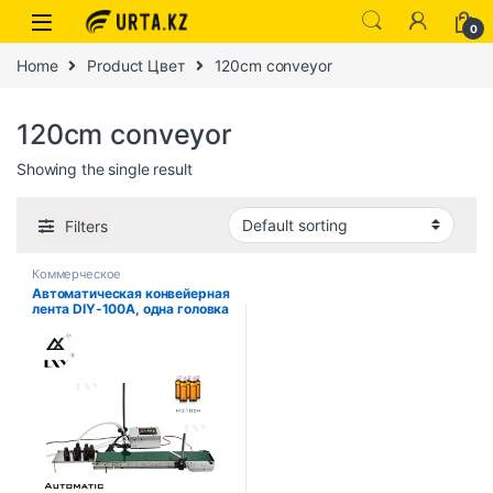
0
Home
Product Цвет
120cm conveyor
120cm conveyor
Showing the single result
Filters
Коммерческое
Автоматическая конвейерная
лента DIY-100A, одна головка
для наполнения жидкостью,
может определять высокую
точность, высокую
температуру и
термостойкость