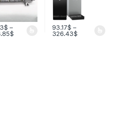
23
$
–
93.17
$
–
6.85
$
326.43
$