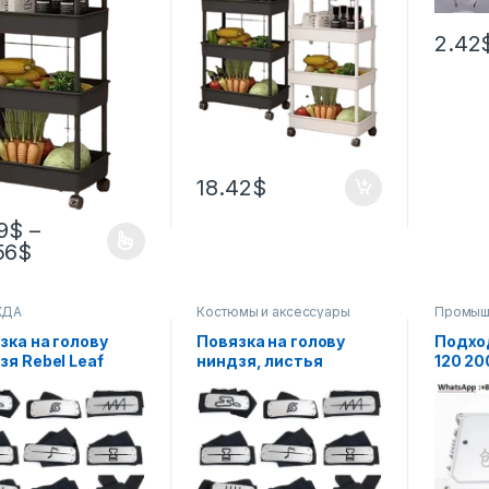
2.42
18.42
$
9
$
–
56
$
ЖДА
Костюмы и аксессуары
Промыш
компью
зка на голову
Повязка на голову
Подхо
зя Rebel Leaf
ниндзя, листья
120 20
to защита для лба
посланий, Наруто,
3-3G-
apaly аниме
защита лба, косплей,
основ
ферийная
аниме, периферийные
компь
устройства