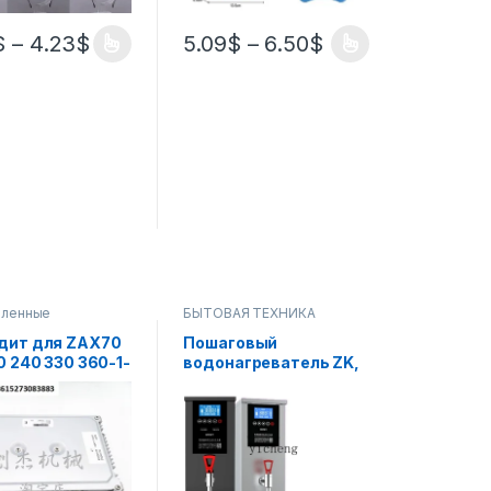
$
–
4.23
$
5.09
$
–
6.50
$
ленные
БЫТОВАЯ ТЕХНИКА
теры
дит для ZAX70
Пошаговый
0 240 330 360-1-
водонагреватель ZK,
6 размер
коммерческий котел
ной платы
для молока, чая,
ютера
электрический
нагревательный
бойлер, настольный
водяной диспенсер