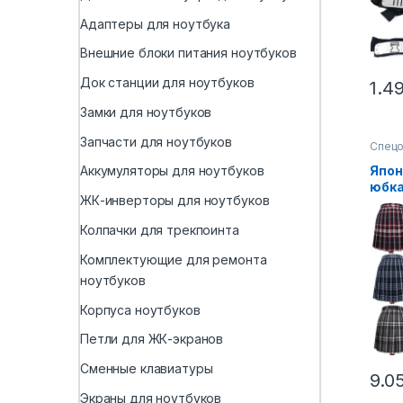
Адаптеры для ноутбука
Внешние блоки питания ноутбуков
Док станции для ноутбуков
1.4
Замки для ноутбуков
Запчасти для ноутбуков
Спец
Япон
Аккумуляторы для ноутбуков
юбка
ЖК-инверторы для ноутбуков
скла
аним
Колпачки для трекпоинта
клет
матр
Комплектующие для ремонта
коро
ноутбуков
дево
Корпуса ноутбуков
Петли для ЖК-экранов
Сменные клавиатуры
9.0
Экраны для ноутбуков