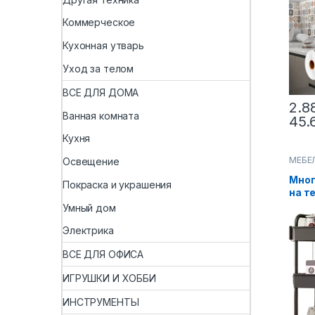
накл
плит
Коммерческое
комн
вод
Кухонная утварь
вини
шка
Уход за телом
ВСЕ ДЛЯ ДОМА
2.8
Ванная комната
45.
Кухня
МЕБЕ
Освещение
Мног
Покраска и украшения
на т
пол,
Умный дом
заку
ванн
Электрика
стел
ВСЕ ДЛЯ ОФИСА
в ва
ИГРУШКИ И ХОББИ
ИНСТРУМЕНТЫ