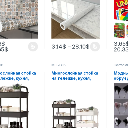
ейки на стену
столешницы,
семей
ка для ванной
водостойкая
развл
аты 3D
контактная бумага,
uno, и
онепроницаемые
ПВХ, наклейка на
рожде
ловые обои для
стену, украшение
подар
фа
8
$
–
3.65
3.14
$
–
28.10
$
65
$
20.3
ЛЬ
МЕБЕЛЬ
Костюмы
ослойная стойка
Многослойная стойка
Модны
ележке, кухня,
на тележке, кухня,
обруч 
 спальня, детские
пол, спальня, детские
кошач
ски, мобильная
закуски, мобильная
заколк
ая комната,
ванная комната,
девоч
лаж для хранения
стеллаж для хранения
уши дл
нной комнате
в ванной комнате
карна
костю
работ
для во
голов