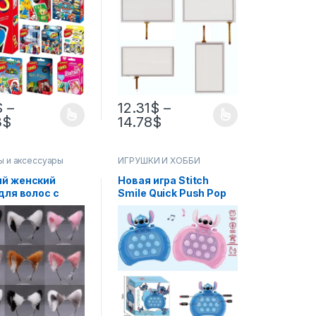
ные забавные
сопротивлением
ечения, карты
6,2/7/8 дюйма для
гры,
автомобильной DVD-
ственские
навигации GPS
ки
165*100 155*88 192*116
$
–
12.31
$
–
3
$
14.78
$
 и аксессуары
ИГРУШКИ И ХОББИ
й женский
Новая игра Stitch
для волос с
Smile Quick Push Pop
ьими ушками,
Up Fidget Bubble,
а для волос для
электронная игра Pop
ек, плюшевые
it, профессиональная
я головы,
игра, легкая игрушка
вальный
для снятия стресса
м ручной
ы, аксессуары
лос, повязка на
у