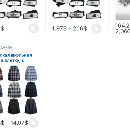
164.
9
$
1.97
$
–
2.16
$
2,06
одежда
ская школьная
 в клетку, в
дку, для косплея,
е, мини-юбка в
ку, униформа Jk,
осский костюм,
ткие юбки для
чек
5
$
–
14.07
$