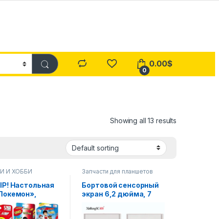
0.00
$
0
Showing all 13 results
И И ХОББИ
Запчасти для планшетов
IP! Настольная
Бортовой сенсорный
Покемон»,
экран 6,2 дюйма, 7
, мультфильм,
дюймов, 8 дюймов,
, рисунок,
сенсорная панель с