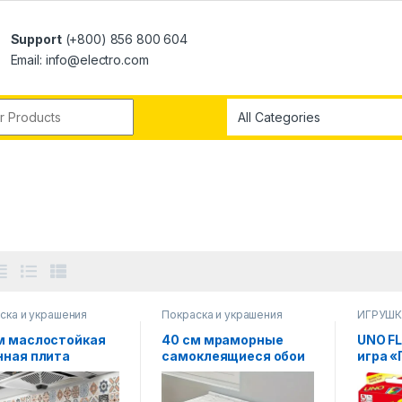
Support
(+800) 856 800 604
Email: info@electro.com
ска и украшения
Покраска и украшения
ИГРУШК
м маслостойкая
40 см мраморные
UNO FL
нная плита
самоклеящиеся обои
игра «
оклеящаяся
для ванной комнаты,
аниме
ль ремонт
кухонного шкафа,
Пикачу