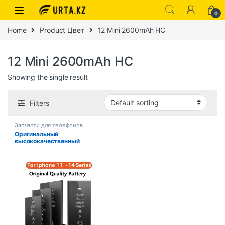
0
Home
Product Цвет
12 Mini 2600mAh HC
12 Mini 2600mAh HC
Showing the single result
Filters
Запчасти для телефонов
Оригинальный
высококачественный
аккумулятор Xilecaly для
iPhone SE 5 6 6S 5S 7 8 Plus X
Xs Max XR 11 Pro мобильный
телефон с бесплатными
наклейками для
инструментов