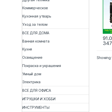
для i
г/256
Коммерческое
разб
мате
Кухонная утварь
лиц
иден
Уход за телом
обно
подд
ВСЕ ДЛЯ ДОМА
91.
Ванная комната
347
Кухня
Освещение
Showing t
Покраска и украшения
Умный дом
Электрика
ВСЕ ДЛЯ ОФИСА
ИГРУШКИ И ХОББИ
ИНСТРУМЕНТЫ