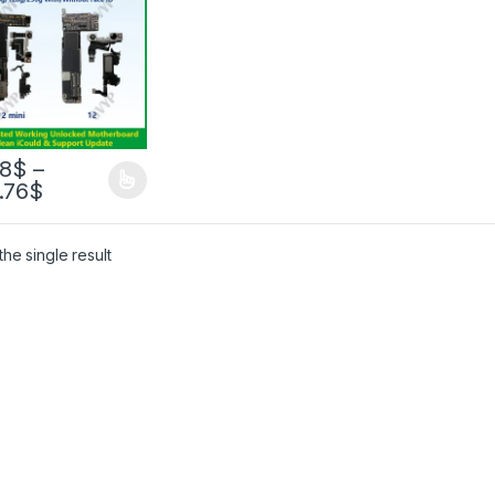
Phone 12, 64 г/128
 г,
локированная
ринская плата с
евым
тификатором,
вление
ержки iCloud
08
$
–
.76
$
he single result