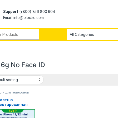
Support
(+800) 856 800 604
Email: info@electro.com
56g No Face ID
сти для телефонов
ностью
естированная
инная
ринская плата