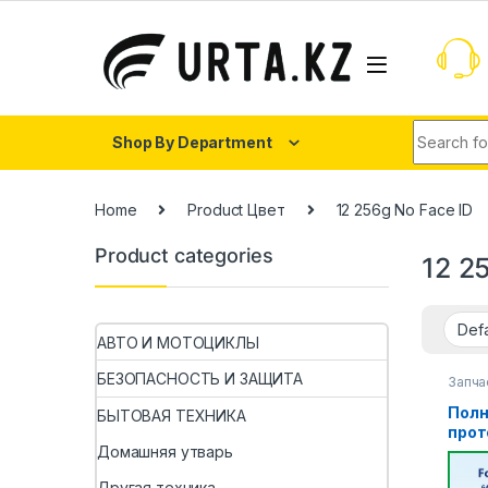
Shop By Department
Home
Product Цвет
12 256g No Face ID
Product categories
12 2
АВТО И МОТОЦИКЛЫ
БЕЗОПАСНОСТЬ И ЗАЩИТА
Запча
Пол
БЫТОВАЯ ТЕХНИКА
прот
подл
Домашняя утварь
мате
Другая техника