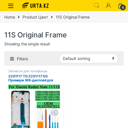
0
Home
Product Цвет
11S Original Frame
11S Original Frame
Showing the single result
Filters
Запчасти для телефонов
2201117 TG 2201117 SG
Премиум ЖК-дисплей для
Xiaomi Redmi Note 11,
дигитайзер сенсорного
экрана в сборе для Redmi
Note 11S, ЖК-дисплей