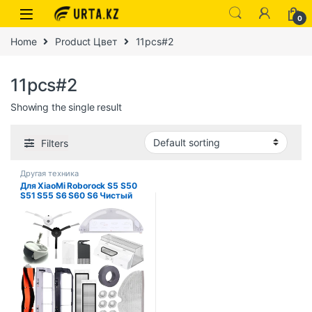
0
Home
Product Цвет
11pcs#2
11pcs#2
Showing the single result
Filters
Другая техника
Для XiaoMi Roborock S5 S50
S51 S55 S6 S60 S6 Чистый
пылесос Запасные части
HEPA-фильтр Швабра
Боковая/ Основная щетка
Аксессуары