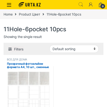
0
Home
Product Цвет
11Hole-6pocket 10pcs
11Hole-6pocket 10pcs
Showing the single result
Filters
ВСЕ ДЛЯ ДОМА
Прозрачный фотоальбом
формата А4, 10 шт., сменные
страницы, защита для
файлов, 4/11 отверстий, 6 × 4,
8 × 10, 4/11, папка с
кольцами, фотокарточки,
открытки, тетрадь