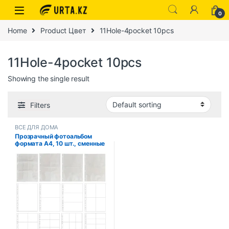
0
Home
Product Цвет
11Hole-4pocket 10pcs
11Hole-4pocket 10pcs
Showing the single result
Filters
ВСЕ ДЛЯ ДОМА
Прозрачный фотоальбом
формата А4, 10 шт., сменные
страницы, защита для
файлов, 4/11 отверстий, 6 × 4,
8 × 10, 4/11, папка с
кольцами, фотокарточки,
открытки, тетрадь