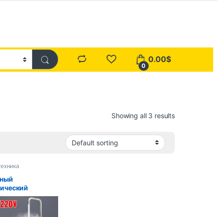
0.00
$
0
Showing all 3 results
техника
нный
ический
греватель с ЖК-
м, 110 В, 220 В