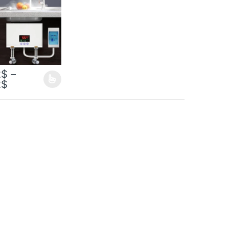
2
$
–
2
$