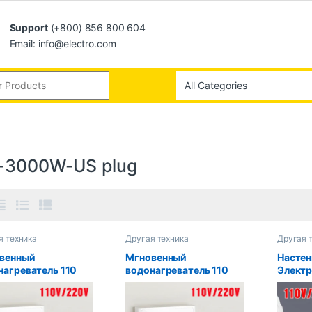
Support
(+800) 856 800 604
Email: info@electro.com
-3000W-US plug
я техника
Другая техника
Другая 
венный
Мгновенный
Насте
нагреватель 110
водонагреватель 110
Электр
0 В, 3000 Вт/5500
В/220 В, 3000 Вт/5500
водона
астенные
Вт, настенные
дисплее
трические
электрические