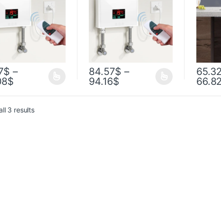
еватели для ванной
нагреватели для ванной
аты, душа с
комнаты, душа с
чей водой и
горячей водой и
шнего кухонного
домашнего кухонного
ления
отопления
7
$
–
84.57
$
–
65.3
08
$
94.16
$
66.8
ll 3 results