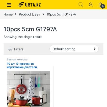
0
Home
Product Цвет
10pcs 5cm G1797A
10pcs 5cm G1797A
Showing the single result
Filters
Ванная комната
10 шт. S-крючки из
нержавеющей стали,
универсальные крючки для
подвешивания для кухни и
ванной комнаты, крючки для
хранения одежды и дома