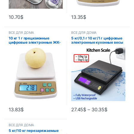
10.70
$
13.35
$
ВСЕ ДЛЯ ДОМА
ВСЕ ДЛЯ ДОМА
10 кг 1 г прецизионные
5 кг/0,1 г 10 кг/1 г цифровые
цифровые электронные ЖК-
электронные кухонные весы
дисплеи кухонные весы
с ЖК-дисплеем, полностью
фруктовые весы с
водонепроницаемые
подсветкой весы для
измерительные весы из
ювелирных изделий SF400A
нержавеющей стали,
инструмент для выпечки
13.83
$
27.45
$
–
30.35
$
ВСЕ ДЛЯ ДОМА
5 кг/10 кг перезаряжаемые