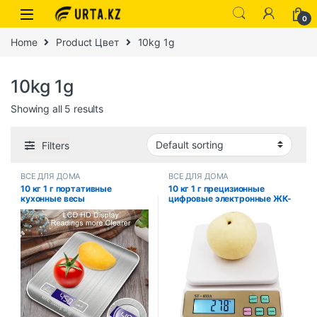
0
Home
Product Цвет
10kg 1g
10kg 1g
Showing all 5 results
Filters
ВСЕ ДЛЯ ДОМА
ВСЕ ДЛЯ ДОМА
10 кг 1 г портативные
10 кг 1 г прецизионные
кухонные весы
цифровые электронные ЖК-
электрические цифровые
дисплеи кухонные весы
весы для еды и кофе с ЖК-
фруктовые весы с
дисплеем измерительные
подсветкой весы для
весы бытовые инструменты
ювелирных изделий SF400A
для измерения веса