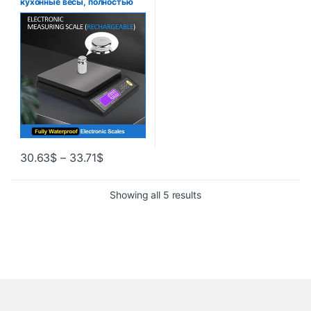
кухонные весы, полностью
водонепроницаемые, с ЖК-
дисплеем, электронные весы
из нержавеющей стали,
бытовой инструмент для
взвешивания и выпечки
30.63
$
–
33.71
$
Showing all 5 results