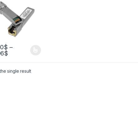
ch Гигабитный
уль
мопередатчика
90
$
–
96
$
he single result