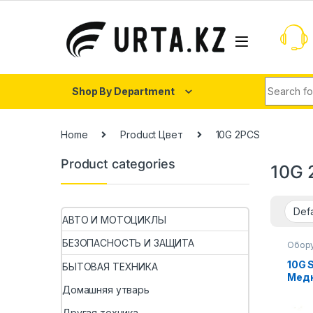
Shop By Department
Home
Product Цвет
10G 2PCS
Product categories
10G 
АВТО И МОТОЦИКЛЫ
БЕЗОПАСНОСТЬ И ЗАЩИТА
Обору
10G 
БЫТОВАЯ ТЕХНИКА
Медн
Опти
Домашняя утварь
To R
Другая техника