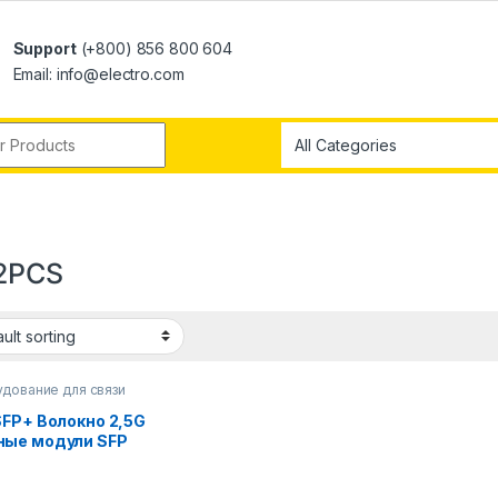
Support
(+800) 856 800 604
Email: info@electro.com
2PCS
дование для связи
SFP+ Волокно 2,5G
ые модули SFP
ческий порт Turn
J45 Ethernet Port