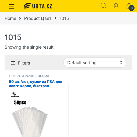
0
Home
Product Цвет
1015
1015
Showing the single result
Filters
СПОРТ И РАЗВЛЕЧЕНИЯ
50 шт./лот, сумки из ПВА для
ловли карпа, быстрая
растворяющаяся
экологическая
водорастворимая сумка для
ловли карпа, сумка для ловли
карпа, снасти