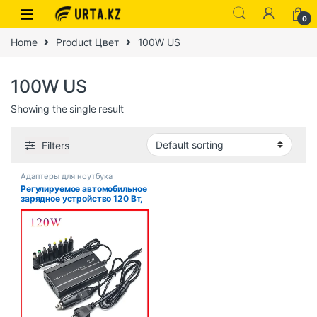
0
Home
Product Цвет
100W US
100W US
Showing the single result
Filters
Адаптеры для ноутбука
Регулируемое автомобильное
зарядное устройство 120 Вт,
220 В, 110 В до 12 В, 15 В, 16
В, 18 В, 19 В, 20 В, 22 В, 24 В,
универсальный адаптер
питания переменного и
постоянного тока, питание от
USB для ноутбука