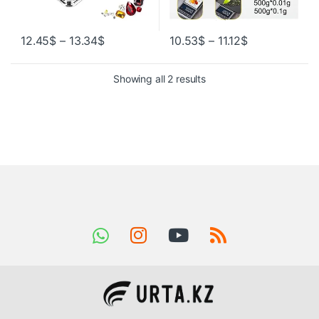
12.45
$
–
13.34
$
10.53
$
–
11.12
$
Showing all 2 results