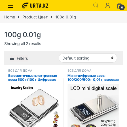
0
Home
Product Цвет
100g 0.01g
100g 0.01g
Showing all 2 results
Filters
ВСЕ ДЛЯ ДОМА
ВСЕ ДЛЯ ДОМА
Высокоточные электронные
Мини-цифровые весы
весы 500 г/100 г Цифровые
100/200/500 г 0,01 г, высокая
ЖК-дисплеи USB-зарядка
точность, электрические
Карманные кухонные весы из
карманные весы с ЖК-
нержавеющей стали
подсветкой для ювелирных
изделий, вес грамм для кухни