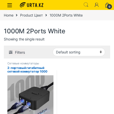
0
Home
Product Цвет
1000M 2Ports White
1000M 2Ports White
Showing the single result
Filters
Сетевые коммутаторы
2-портовый гигабитный
сетевой коммутатор 1000
Мбит/с, коммутатор RJ45,
сетевой разветвитель,
удлинитель кабеля, селектор,
бесплатный 2-сторонний
разъем адаптера